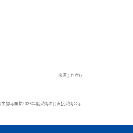
来源() 作者()
国生物马血浆2026年度采购项目直接采购公示