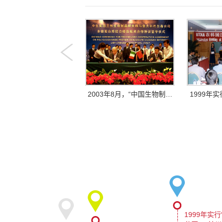
11年9月，兰州所完成全面
2003年8月，“中国生物制品
1999年
工作，更名为“兰州生物
总公司”更名为“中国生物技术
州所与卫
品研究所有限责任公司”
集团公司”，隶属国务院国有
中国生物制
资产监督管理委员会。兰州
年9月，兰
所为中国生物技术集团公司
部兰州生物
直属企业
为“兰州
1999年实行