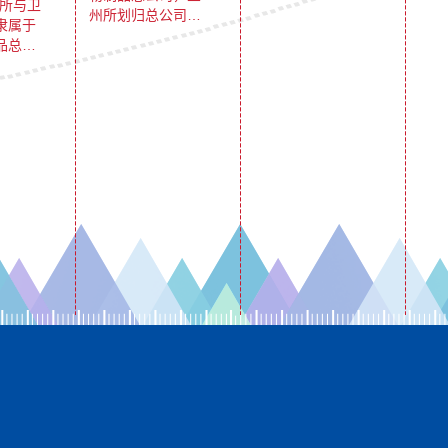
州所与卫
州所划归总公司领
隶属于
导
品总公
年9月，
由“卫生
制品研
“兰州
究所”