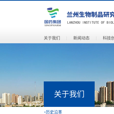
关于我们
新闻动态
科技
关于我们
历史沿革