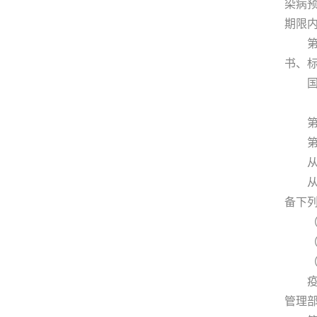
染病
期限
第二
书、
国务
第三
第二
从事
从事
备下
（一
（二
（三
疫苗
管理