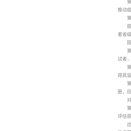
第十
推动
第十
疫苗
者省
国家
第十
试者
第十
得其
第十
册，
对疾
第二
评估
出现