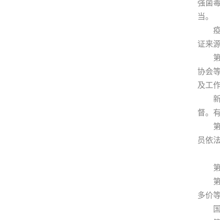
强菌
当。
疫苗
证来
第十
协会
及工
新闻
督。
第十
员依
第二
第十
多价
国家