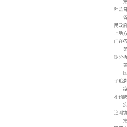
第八
种监
省、
民政
上地
门在
第九
期分
第十
国务
子追
疫苗
和预
疾病
追溯
第十