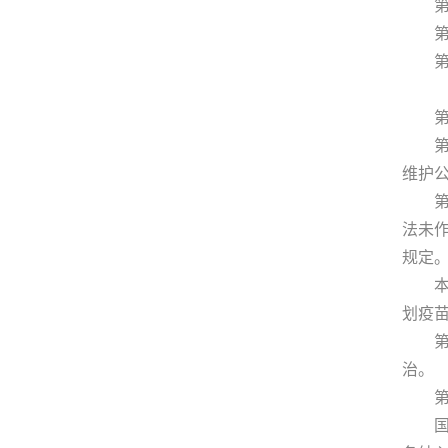
第九
第十
第十
第一
第一
维护
第二
法未
规定
本法
划疫
第三
治。
第四
国家