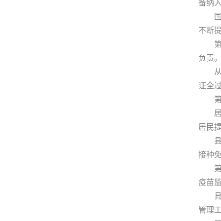
备纳
国家
不断
第五
负责
从事
证全
第六
居住
居民
县级
接种
第七
疫苗
县级
管理